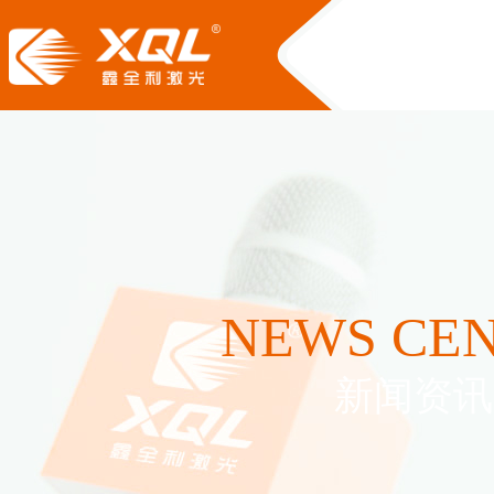
NEWS CE
新闻资讯