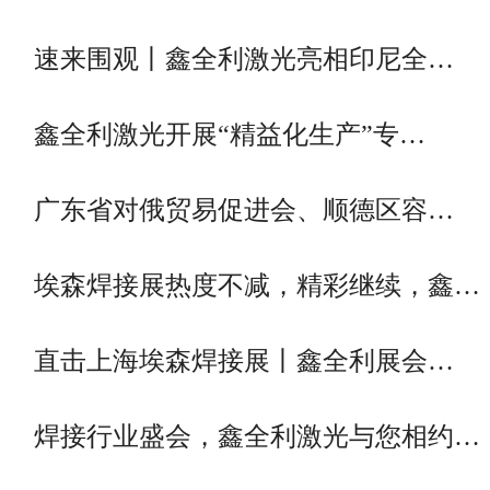
速来围观丨鑫全利激光亮相印尼全…
鑫全利激光开展“精益化生产”专…
广东省对俄贸易促进会、顺德区容…
埃森焊接展热度不减，精彩继续，鑫…
直击上海埃森焊接展丨鑫全利展会…
焊接行业盛会，鑫全利激光与您相约…