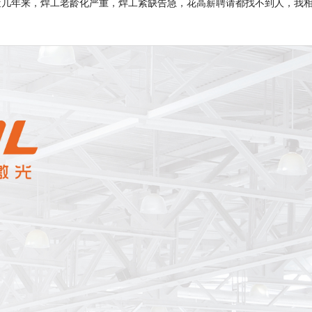
近几年来，焊工老龄化严重，焊工紧缺告急，花高薪聘请都找不到人，我