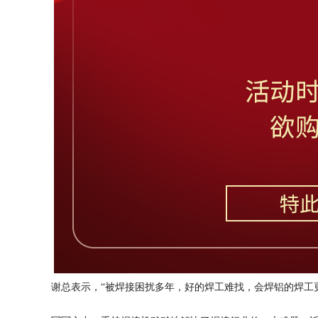
谢总表示，
“被焊接困扰多年，好的焊工难找，会焊铝的焊工