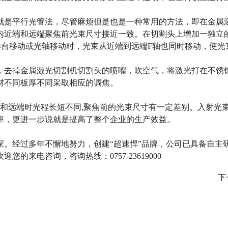
是平行光管法，尽管麻烦但是也是一种常用的方法，即在金属激
内近端和远端聚焦前光束尺寸接近一致。在切割头上增加一独立
作台移动或光轴移动时，光束从近端到远端F轴也同时移动，使光
去掉金属激光切割机切割头的喷嘴，吹空气，将激光打在不锈钢
材不同板厚不同采取相应的调焦。
和远端时光程长短不同,聚焦前的光束尺寸有一定差别。入射光束
率，更进一步说就是提高了整个企业的生产效益。
经过多年不懈地努力，创建“超速悍”品牌，公司已具备自主
来电咨询，咨询热线：0757-23619000
下